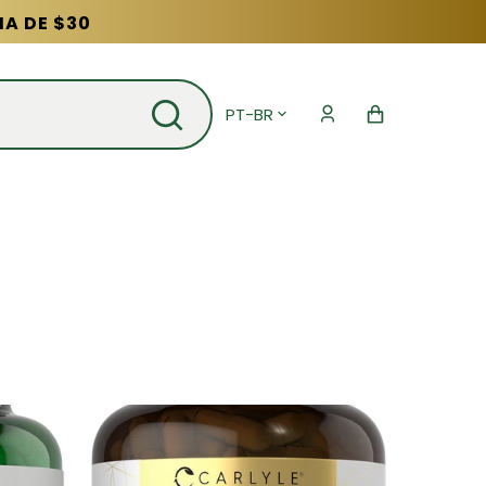
MA DE $30
PT-BR
Carrinho