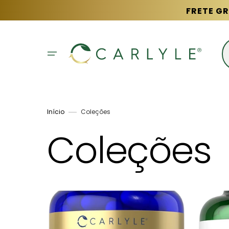
Pular
FRETE GR
para
o
conteúdo
Início
Coleções
Coleções