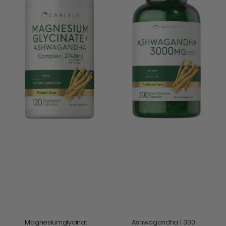
|
300
120
Kapseln
Kapseln
Ashwagandha | 300
Magnesiumglycinat