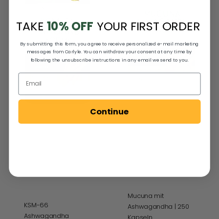
pro
250
Portion
Kapseln
TAKE
10% OFF
YOUR FIRST ORDER
|
70
By submitting this form, you agree to receive personalized e-mail marketing
Kapseln
messages from Carlyle. You can withdraw your consent at any time by
following the unsubscribe instructions in any email we send to you.
Continue
Mucuna mit
KSM-66
Ashwagandha | 250
Ashwagandha
Kapseln