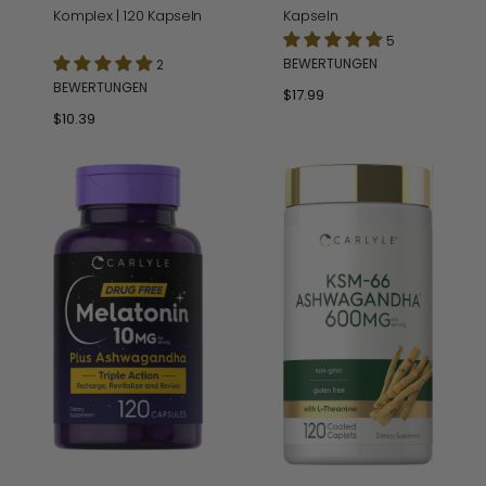
Kapseln
Komplex | 120 Kapseln
5
BEWERTUNGEN
2
BEWERTUNGEN
Normaler
$17.99
Preis
Normaler
$10.39
Preis
Melatonin
KSM-
10mg
66
pro
Ashwagandha
Portion
600
mit
mg
Ashwagandha
pro
|
Portion
120
|
Kapseln
120
Tabletten