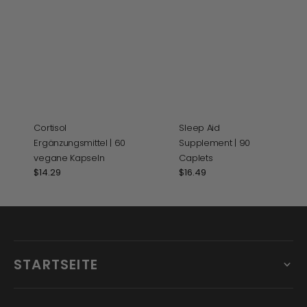
Cortisol
Sleep Aid
Ergänzungsmittel | 60
Supplement | 90
vegane Kapseln
Caplets
Normaler
$14.29
Normaler
$16.49
Preis
Preis
STARTSEITE