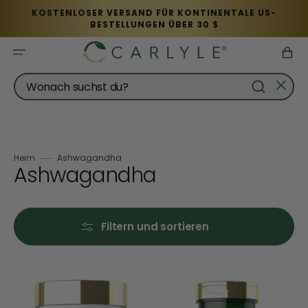
Direkt
KOSTENLOSER VERSAND FÜR KONTINENTALE US-
zum
BESTELLUNGEN ÜBER 30 $
Inhalt
Warenkor
Wonach suchst du?
Heim
Ashwagandha
Kategorie:
Ashwagandha
Filtern und sortieren
Magnesiumglycinat
Ashwagandha
Komplex
|