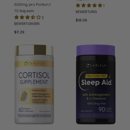
600mg pro Portion |
1
70 Kapseln
BEWERTUNG
2
Normaler
$18.09
BEWERTUNGEN
Preis
Normaler
$11.29
Preis
Cortisol
Sleep
Ergänzungsmittel
Aid
|
Supplement
60
|
vegane
90
Kapseln
Caplets