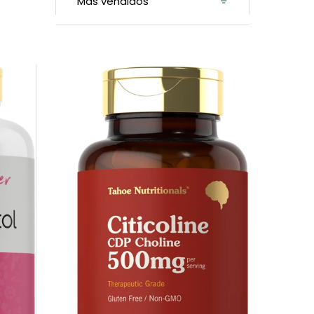
Citicolina
500mg
por
porción
|
120
Cápsulas