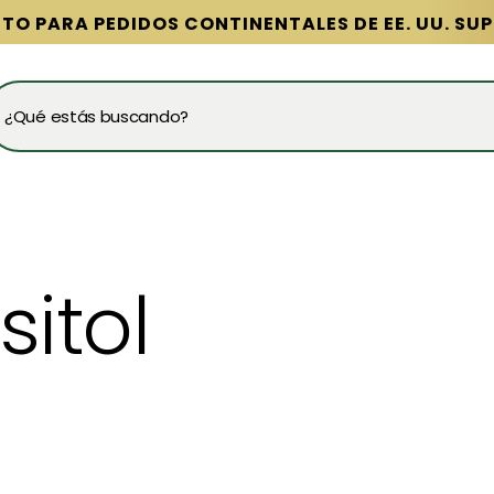
TO PARA PEDIDOS CONTINENTALES DE EE. UU. SUP
¿Qué estás buscando?
:
sitol