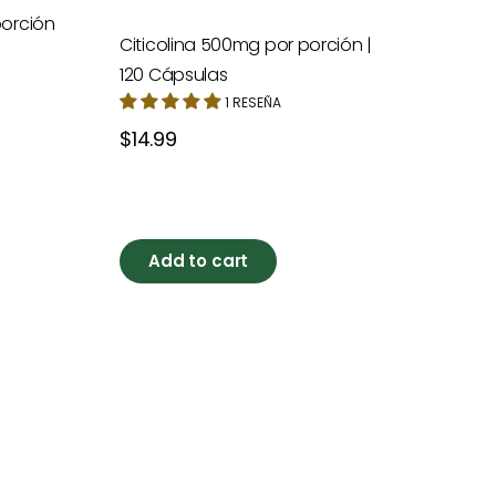
porción
Citicolina 500mg por porción |
120 Cápsulas
1 RESEÑA
Precio
$14.99
habitual
Add to cart