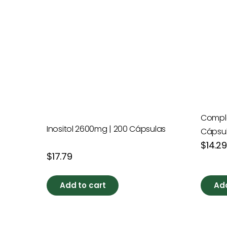
Complej
Inositol 2600mg | 200 Cápsulas
Cápsul
Precio
$14.29
habitua
Precio
$17.79
habitual
Add to cart
Add