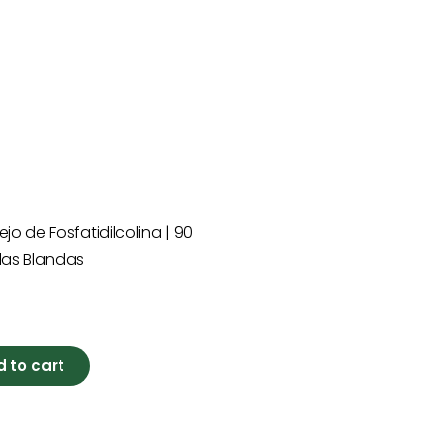
o de Fosfatidilcolina | 90
as Blandas
l
 to cart