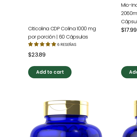
Mio-Ino
2060mg
Cápsu
Citicolina CDP Colina 1000 mg
Precio
$17.99
habitua
por porción | 60 Cápsulas
6 RESEÑAS
Precio
$23.89
habitual
Add to cart
Add
Inositol
Compl
2600mg
de
|
Fosfati
200
|
Cápsulas
90
Cápsul