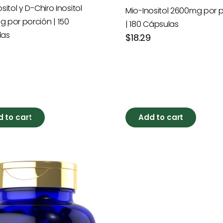
sitol y D-Chiro Inositol
Mio-Inositol 2600mg por 
 por porción | 150
| 180 Cápsulas
las
Precio
$18.29
habitual
l
 to cart
Add to cart
ejo
dilcolina
as