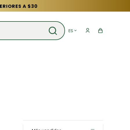
ERIORES A $30
ES
Carrito