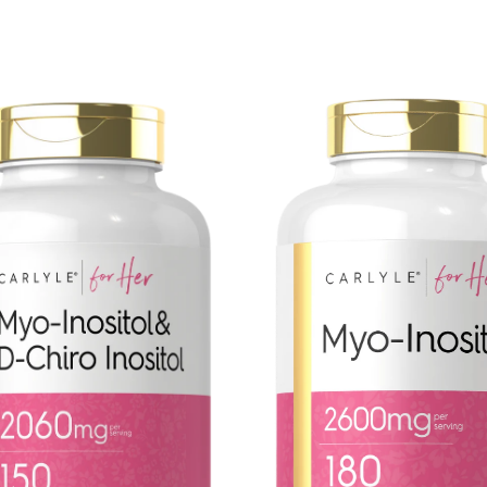
Mio-
Inositol
2600mg
por
porción
|
g
180
Cápsulas
n
as